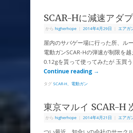
SCAR-Hに減速アダ
から
higherhope
|
2014年4月29日
|
エアガ
屋内のサバゲー場に行った所、ルー
電動ガンSCAR-Hの弾速が制限を越
0.12gを貰って使ってみたが 玉買
Continue reading
→
タグ
SCAR-H、電動ガン
東京マルイ SCAR-
から
higherhope
|
2014年4月21日
|
エアガ
つい最近、知合いの会社のサーク