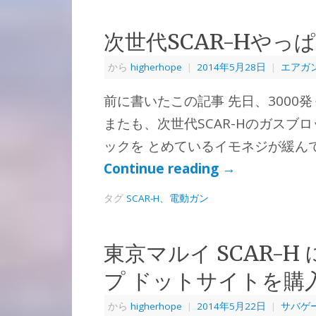
次世代SCAR-Hやっ
から
higherhope
|
2014年5月28日
|
エアガ
前に書いたこの記事 先日、300
またも、次世代SCAR-Hのガス
ックを とめているイモネジが緩ん
Continue reading
→
タグ
SCAR-H、電動ガン
東京マルイ SCAR-H に
プ ドットサイトを購
から
higherhope
|
2014年5月22日
|
サバゲ