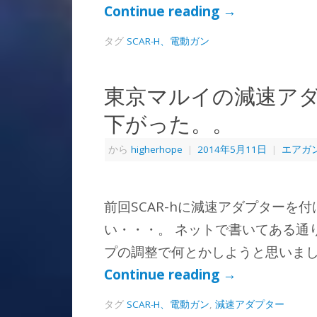
Continue reading
→
タグ
SCAR-H、電動ガン
東京マルイの減速ア
下がった。。
から
higherhope
|
2014年5月11日
|
エアガ
前回SCAR-hに減速アダプターを
い・・・。 ネットで書いてある通
プの調整で何とかしようと思いまし
Continue reading
→
タグ
SCAR-H、電動ガン
,
減速アダプター