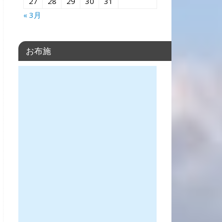
27
28
29
30
31
« 3月
お布施