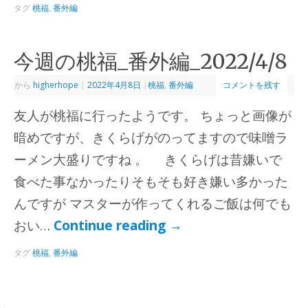
タグ
桃福
,
番外編
今週の桃福_番外編_2022/4/8
から
higherhope
|
2022年4月8日
|
桃福
,
番外編
コメントを残す
友人が桃福に行ったようです。 ちょっと画像が
暗めですが、きくらげがのってますので味噌ラ
ーメン大盛りですね 。 きくらげは昔嫌いで
食べた事なかったりそもそも好き嫌い多かった
んですが マスターが作ってくれるご飯は何でも
おい…
Continue reading
→
タグ
桃福
,
番外編