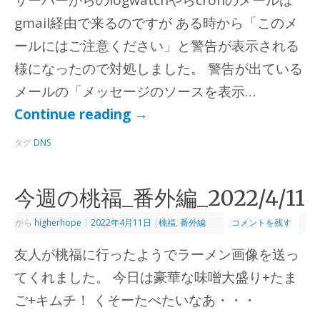
サーバーからのlogwatchやらcronのメールは
gmail経由で来るのですが ある時から「このメ
ールにはご注意ください」と警告が表示される
様になったので対処しました。 警告が出ている
メールの「メッセージのソースを表示…
Continue reading
→
タグ
DNS
今週の桃福_番外編_2022/4/11
から
higherhope
|
2022年4月11日
|
桃福
,
番外編
コメントを残す
友人が桃福に行ったようでラーメン画像を送っ
てくれました。 今日は豪華な味噌大盛り+たま
ご+キムチ！ くそーたべたいなあ・・・