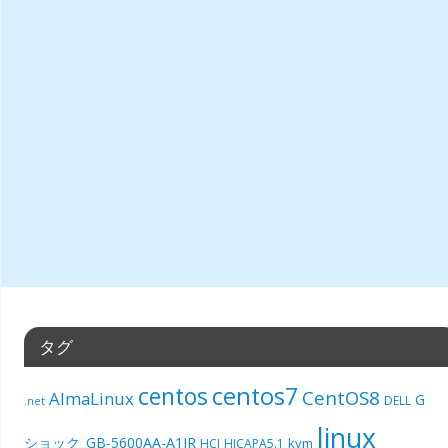
タグ
centos7
centos
CentOS8
AlmaLinux
G
DELL
.net
linux
ショック_GB-5600AA-A1JR
kvm
HCI
HICAPA5.1