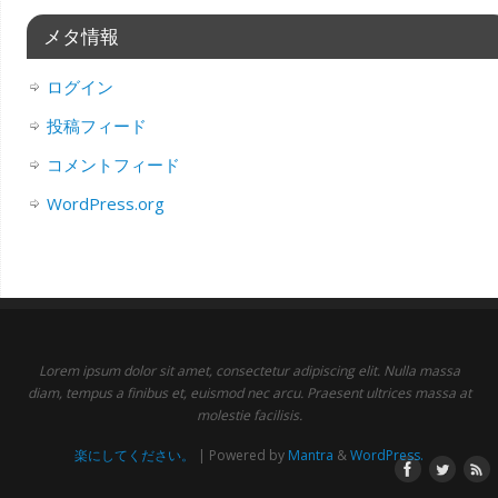
メタ情報
ログイン
投稿フィード
コメントフィード
WordPress.org
Lorem ipsum dolor sit amet, consectetur adipiscing elit. Nulla massa
diam, tempus a finibus et, euismod nec arcu. Praesent ultrices massa at
molestie facilisis.
楽にしてください。
| Powered by
Mantra
&
WordPress.