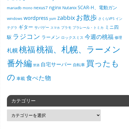
nginx
SCAR-H、電動ガン
nexus7
Nutanix
mariadb
mono
お散歩
zabbix
wordpress
windows
yum
さくらVPS
イン
ギター
ミニ四
サバゲー
テグラ
プラモ
プラレール・トミカ
スマホ
ラジコン
今週の桃福
駆
ラーメン
ロックスミス
修理
桃福、札幌、ラーメン
桃福
札幌
番外編
買ったも
自宅サーバー
自転車
禁酒
の
食べた物
車載
カテゴリー