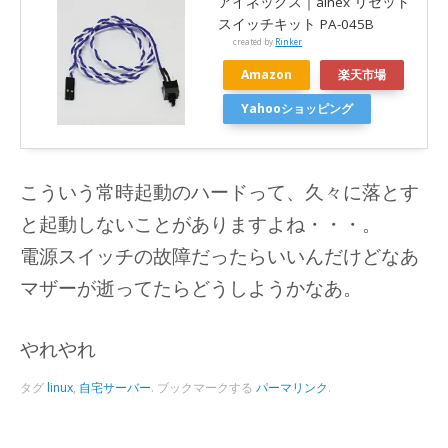
アイネックス｜ainex リセット
スイッチキット PA-045B
created by
Rinker
Amazon
楽天市場
Yahooショッピング
こういう常時起動のハードって、久々に落とす
と起動しないことがありますよね・・・。
電源スイッチの故障だったらいいんだけどなあ
マザーが逝ってたらどうしようかなあ。
やれやれ
タグ
linux
,
自宅サーバー
.
ブックマークする
パーマリンク
.