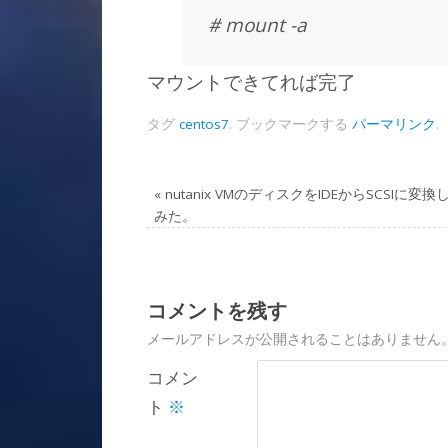
# mount -a
マウントできてれば完了
タグ
centos7
.
ブックマークする
パーマリンク
.
«
nutanix VMのディスクをIDEからSCSIに変換
みた。
コメントを残す
メールアドレスが公開されることはありません
コメン
ト
※