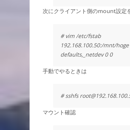
次にクライアント側のmount設定
# vim /etc/fstab
192.168.100.50:/mnt/hoge1
defaults,_netdev 0 0
手動でやるときは
# sshfs root@192.168.100
マウント確認