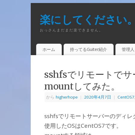
楽にしてください
おっさんまだまだ楽できません。
ホーム
持ってるGuiter紹介
管理人
sshfsでリモート
mountしてみた。
から
higherhope
|
2020年4月7日
|
CentOS7
sshfsでリモートサーバーのディレ
使用したOSはCentOS7です。