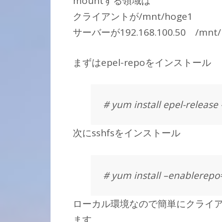
mountする領域は
クライアントが/mnt/hoge1
サーバーが192.168.100.50 /mnt/
まずはepel-repoをインストール
# yum install epel-release 
次にsshfsをインストール
# yum install –enablerepo=
ローカル環境なので簡単にクライ
ます。