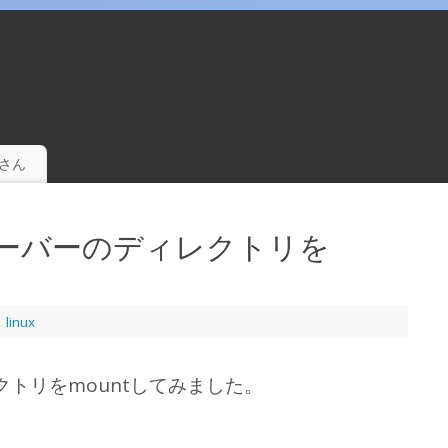
。
さん
でサーバーのディレクトリを
,
linux
クトリをmountしてみました。