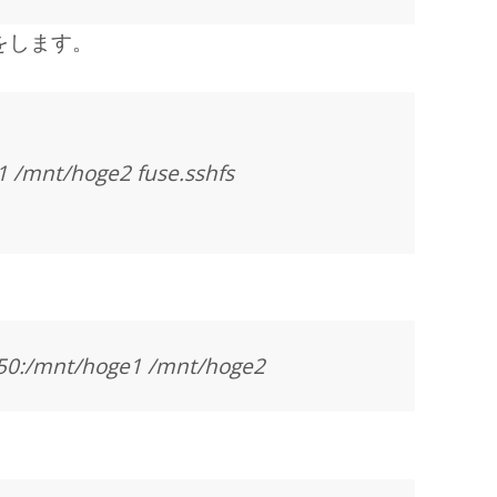
をします。
 /mnt/hoge2 fuse.sshfs
.50:/mnt/hoge1 /mnt/hoge2