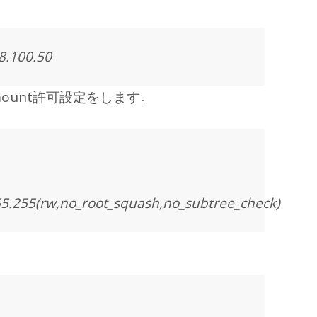
8.100.50
ount許可設定をします。
55.255(rw,no_root_squash,no_subtree_check)