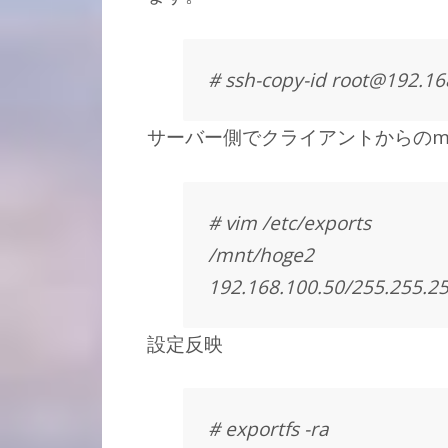
# ssh-copy-id root@192.16
サーバー側でクライアントからのm
# vim /etc/exports
/mnt/hoge2
192.168.100.50/255.255.2
設定反映
# exportfs -ra