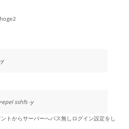
hoge2
-y
epel sshfs -y
アントからサーバーへパス無しログイン設定をし