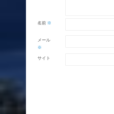
名前
※
メール
※
サイト