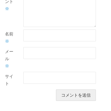
ント
※
名前
※
メー
ル
※
サイ
ト