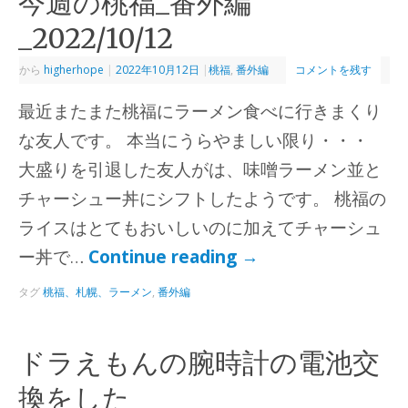
今週の桃福_番外編
_2022/10/12
から
higherhope
|
2022年10月12日
|
桃福
,
番外編
コメントを残す
最近またまた桃福にラーメン食べに行きまくり
な友人です。 本当にうらやましい限り・・・
大盛りを引退した友人がは、味噌ラーメン並と
チャーシュー丼にシフトしたようです。 桃福の
ライスはとてもおいしいのに加えてチャーシュ
ー丼で…
Continue reading
→
タグ
桃福、札幌、ラーメン
,
番外編
ドラえもんの腕時計の電池交
換をした