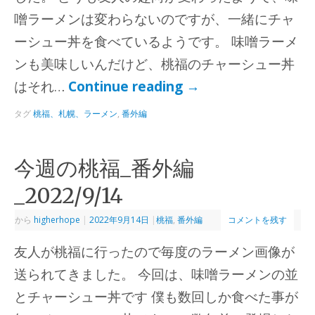
噌ラーメンは変わらないのですが、一緒にチャ
ーシュー丼を食べているようです。 味噌ラーメ
ンも美味しいんだけど、桃福のチャーシュー丼
はそれ…
Continue reading
→
タグ
桃福、札幌、ラーメン
,
番外編
今週の桃福_番外編
_2022/9/14
から
higherhope
|
2022年9月14日
|
桃福
,
番外編
コメントを残す
友人が桃福に行ったので毎度のラーメン画像が
送られてきました。 今回は、味噌ラーメンの並
とチャーシュー丼です 僕も数回しか食べた事が