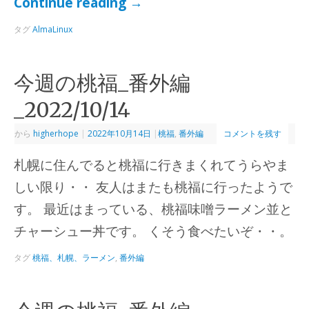
Continue reading
→
タグ
AlmaLinux
今週の桃福_番外編
_2022/10/14
から
higherhope
|
2022年10月14日
|
桃福
,
番外編
コメントを残す
札幌に住んでると桃福に行きまくれてうらやま
しい限り・・ 友人はまたも桃福に行ったようで
す。 最近はまっている、桃福味噌ラーメン並と
チャーシュー丼です。 くそう食べたいぞ・・。
タグ
桃福、札幌、ラーメン
,
番外編