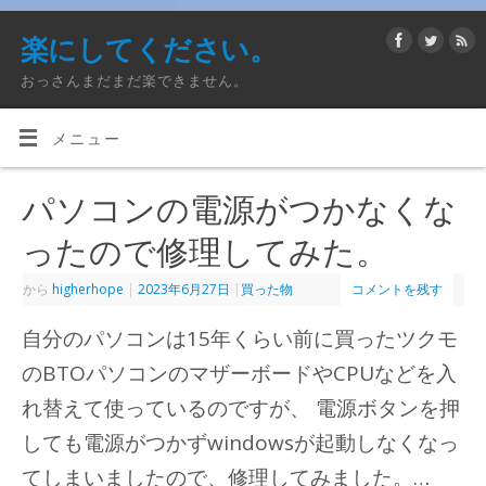
楽にしてください。
おっさんまだまだ楽できません。
メニュー
パソコンの電源がつかなくな
ったので修理してみた。
から
higherhope
|
2023年6月27日
|
買った物
コメントを残す
自分のパソコンは15年くらい前に買ったツクモ
のBTOパソコンのマザーボードやCPUなどを入
れ替えて使っているのですが、 電源ボタンを押
しても電源がつかずwindowsが起動しなくなっ
てしまいましたので、修理してみました。…