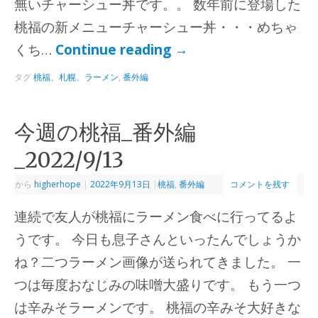
無いチャーシュー丼です。。 数年前に登場した
桃福の新メニューチャーシュー丼・・・めちゃ
くち…
Continue reading
→
タグ
桃福、札幌、ラーメン
,
番外編
今週の桃福_番外編
_2022/9/13
から
higherhope
|
2022年9月13日
|
桃福
,
番外編
コメントを残す
連続で友人が桃福にラーメン食べに行ってるよ
うです。 今日も息子さんといったんでしょうか
ね？二つラーメン画像が送られてきました。 一
つは毎度おなじみの味噌大盛りです。 もう一つ
は辛みそラーメンです。 桃福の辛みそ大好きな