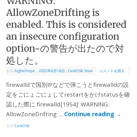
WARNING:
AllowZoneDrifting is
enabled. This is considered
an insecure configuration
option~の警告が出たので対
処した。
から
higherhope
|
2022年8月18日
|
CentOS8
,
linux
コメントを残す
firewalldで国別IPなどで弾こうとfirewalldの設
定をごにょごにょしてrestartをかけstatusを確
認した際に firewalld[1954]: WARNING:
AllowZoneDrifting …
Continue reading
→
タグ
CentOS8