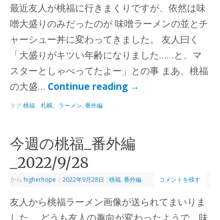
最近友人が桃福に行きまくりですが、依然は味
噌大盛りのみだったのが 味噌ラーメンの並とチ
ャーシュー丼に変わってきました。 友人曰く
「大盛りがキツい年齢になりました……と、マ
スターとしゃべってたよー」との事 まあ、桃福
の大盛…
Continue reading
→
タグ
桃福、札幌、ラーメン
,
番外編
今週の桃福_番外編
_2022/9/28
から
higherhope
|
2022年9月28日
|
桃福
,
番外編
コメントを残す
友人から桃福ラーメン画像が送られてまいりま
した。 どうも友人の趣向が変わったようで、味